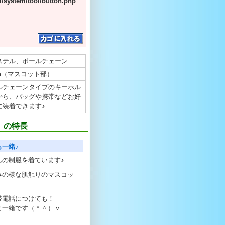
/system/tool/button.php
ステル、ボールチェーン
mm（マスコット部）
ルチェーンタイプのキーホル
から、バッグや携帯などお好
に装着できます♪
】の特長
一緒♪
んの制服を着ています♪
みの様な肌触りのマスコッ
帯電話につけても！
と一緒です（＾＾）ｖ