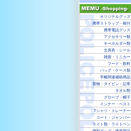
オリジナルグッズ
携帯ストラップ・根付
携帯電話グッズ
アクセサリー類
キーホルダー類
文房具・シール
雑貨・ミニカー
フード・飲料
バッグ・ケース類
手帳関連補助用品
置物・タイピン・記章
タオル類
グローブ・帽子
インナー・ベスト
Tシャツ・トレーナー
コート・ジャンパー
ライト類・ライトペン
便利グッズ・啓発用品