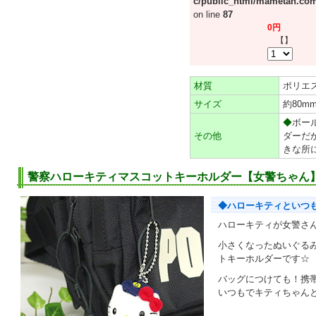
c/public_html/mametan.com
on line
87
0円
【】
材質
ポリエ
サイズ
約80
◆
ボー
その他
ダーだ
きな所
警察ハローキティマスコットキーホルダー【女警ちゃん
◆ハローキティといつも
ハローキティが女警さ
小さくなったぬいぐる
トキーホルダーです☆
バッグにつけても！携
いつもでキティちゃん