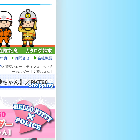
中身
お問合せ
会社概要
P
> 警察ハローキティマスコットキ
ーホルダー【女警ちゃん】
ちゃん】／PKT60