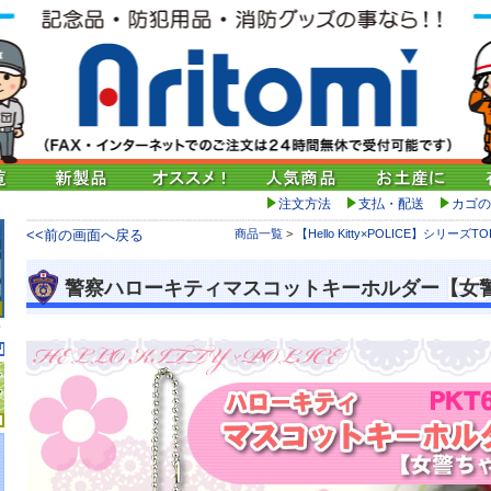
注文方法
支払・配送
カゴの
<<前の画面へ戻る
商品一覧
>
【Hello Kitty×POLICE】シリーズTO
警察ハローキティマスコットキーホルダー【女警