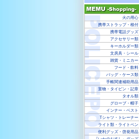
火の用心
携帯ストラップ・根付
携帯電話グッズ
アクセサリー類
キーホルダー類
文房具・シール
雑貨・ミニカー
フード・飲料
バッグ・ケース類
手帳関連補助用品
置物・タイピン・記章
タオル類
グローブ・帽子
インナー・ベスト
Tシャツ・トレーナー
ライト類・ライトペン
便利グッズ・啓発用品
『いかのおすし』グッズ