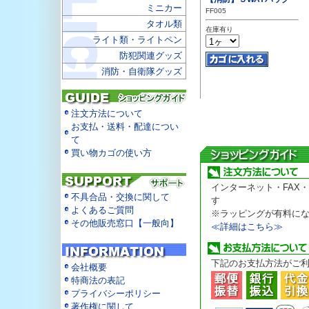
ミニカー
FF005
タオル類
在庫有り
ライト類・ライトペン
防犯関連グッズ
消防・自衛隊グッズ
注文方法について
お支払・送料・配達につい
て
買い物カゴの使い方
インターネット・FAX
不具合品・交換に関して
す
よくあるご質問
※ラッピングが有料に
その他販売窓口【一般向】
≪詳細はこちら≫
下記のお支払方法がご
会社概要
特商法の表記
プライバシーポリシー
著作権に関して