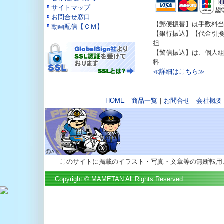
サイトマップ
お問合せ窓口
【郵便振替】は手数料
動画配信【ＣＭ】
【銀行振込】【代金引
担
【警信振込】は、個人
料
≪詳細はこちら≫
｜
HOME
｜
商品一覧
｜
お問合せ
｜
会社概要
このサイトに掲載のイラスト・写真・文章等の無断転用
Copyright © MAMETAN All Rights Reserved.