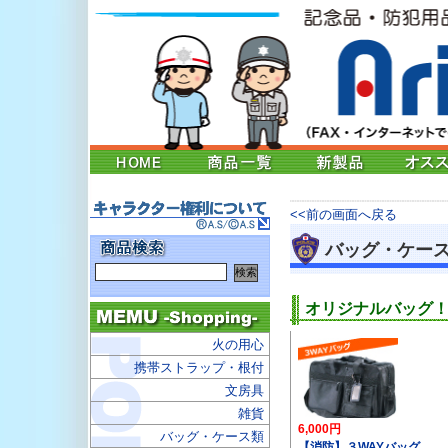
<<前の画面へ戻る
バッグ・ケー
オリジナルバッグ
火の用心
携帯ストラップ・根付
文房具
雑貨
6,000円
バッグ・ケース類
【消防】３WAYバッグ