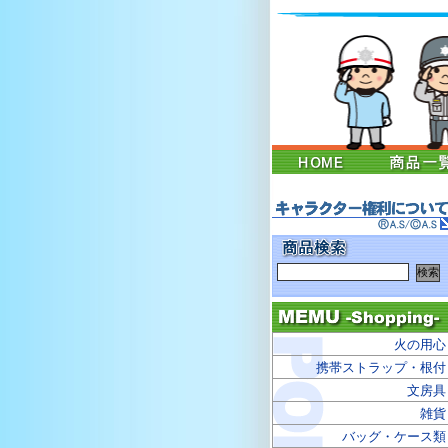
火の用心
携帯ストラップ・根付
文房具
雑貨
バッグ・ケース類