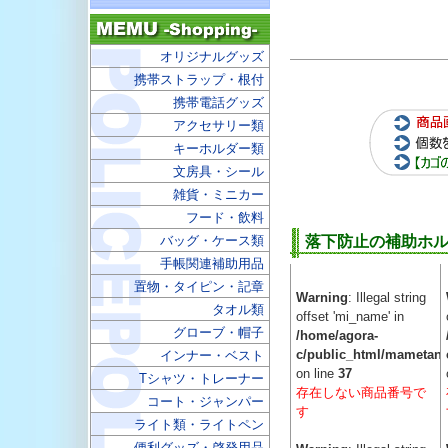
オリジナルグッズ
携帯ストラップ・根付
携帯電話グッズ
アクセサリー類
キーホルダー類
文房具・シール
雑貨・ミニカー
フード・飲料
バッグ・ケース類
落下防止の補助ホ
手帳関連補助用品
置物・タイピン・記章
Warning
: Illegal string
タオル類
offset 'mi_name' in
グローブ・帽子
/home/agora-
c/public_html/mametan.
インナー・ベスト
on line
37
Tシャツ・トレーナー
存在しない商品番号で
コート・ジャンパー
す
ライト類・ライトペン
便利グッズ・啓発用品