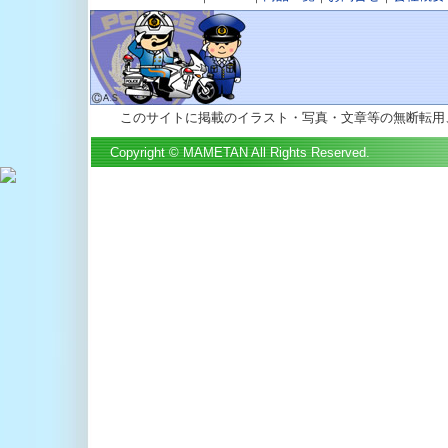
c/public_html/mametan.
on line
81
on line
81
Warning
: Illegal string
Warning
: Illegal string
offset 'mi_unit' in
Warning
: Illegal string
offset 'mi_unit' in
/home/agora-
offset 'mi_unit' in
/home/agora-
c/public_html/mametan.
/home/agora-
c/public_html/mametan.
on line
81
このサイトに掲載のイラスト・写真・文章等の無断転用
c/public_html/mametan.
on line
81
on line
81
Warning
: Illegal string
Copyright © MAMETAN All Rights Reserved.
Warning
: Illegal string
offset 'mi_unit' in
Warning
: Illegal string
offset 'mi_unit' in
/home/agora-
offset 'mi_unit' in
/home/agora-
c/public_html/mametan.
/home/agora-
c/public_html/mametan.
on line
81
c/public_html/mametan.
on line
81
on line
81
Warning
: Illegal string
Warning
: Illegal string
offset 'mi_unit' in
Warning
: Illegal string
offset 'mi_unit' in
/home/agora-
offset 'mi_unit' in
/home/agora-
c/public_html/mametan.
/home/agora-
c/public_html/mametan.
on line
81
c/public_html/mametan.
on line
81
on line
81
Warning
: Illegal string
Warning
: Illegal string
offset 'mi_unit' in
Warning
: Illegal string
offset 'mi_unit' in
/home/agora-
offset 'mi_unit' in
/home/agora-
c/public_html/mametan.
/home/agora-
c/public_html/mametan.