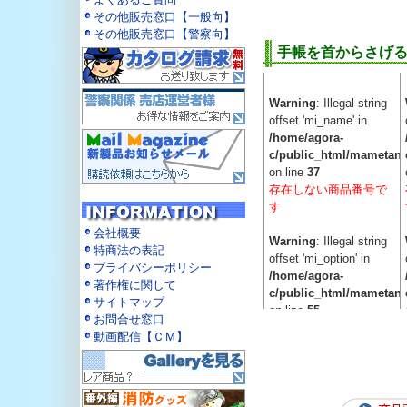
Warning
: Illegal string
その他販売窓口【一般向】
Warning
: Illegal string
offset 'mi_unit' in
その他販売窓口【警察向】
offset 'mi_stock' in
/home/agora-
手帳を首からさげ
/home/agora-
c/public_html/mametan.
c/public_html/mametan.
on line
81
on line
66
Warning
: Illegal string
Warning
: Illegal string
offset 'mi_name' in
Warning
: Illegal string
offset 'mi_unit' in
/home/agora-
offset 'mi_unit' in
/home/agora-
c/public_html/mametan.
/home/agora-
c/public_html/mametan.
on line
37
c/public_html/mametan.
on line
81
存在しない商品番号で
on line
81
す
Warning
: Illegal string
Warning
: Illegal string
会社概要
offset 'mi_unit' in
Warning
: Illegal string
offset 'mi_unit' in
特商法の表記
/home/agora-
offset 'mi_option' in
/home/agora-
プライバシーポリシー
c/public_html/mametan.
/home/agora-
c/public_html/mametan.
著作権に関して
on line
81
c/public_html/mametan.
on line
81
サイトマップ
on line
55
お問合せ窓口
Warning
: Illegal string
Warning
: Illegal string
動画配信【ＣＭ】
offset 'mi_unit' in
Warning
: Illegal string
offset 'mi_unit' in
/home/agora-
offset 'mi_stock' in
/home/agora-
c/public_html/mametan.
/home/agora-
c/public_html/mametan.
on line
81
c/public_html/mametan.
on line
81