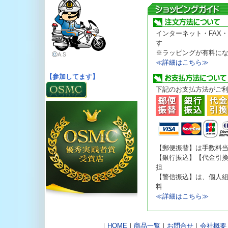
on line
81
on line
81
Warning
: Illegal string
Warning
: Illegal string
offset 'mi_unit' in
Warning
: Illegal string
offset 'mi_unit' in
/home/agora-
インターネット・FAX
offset 'mi_unit' in
/home/agora-
c/public_html/mametan.
す
/home/agora-
c/public_html/mametan.
on line
81
※ラッピングが有料に
c/public_html/mametan.
on line
81
≪詳細はこちら≫
on line
81
Warning
: Illegal string
【参加してます】
Warning
: Illegal string
offset 'mi_unit' in
Warning
: Illegal string
offset 'mi_unit' in
下記のお支払方法がご
/home/agora-
offset 'mi_unit' in
/home/agora-
c/public_html/mametan.
/home/agora-
c/public_html/mametan.
on line
81
c/public_html/mametan.
on line
81
on line
81
Warning
: Illegal string
Warning
: Illegal string
offset 'mi_unit' in
Warning
: Illegal string
offset 'mi_unit' in
【郵便振替】は手数料
/home/agora-
offset 'mi_unit' in
/home/agora-
【銀行振込】【代金引
c/public_html/mametan.
/home/agora-
c/public_html/mametan.
担
on line
81
c/public_html/mametan.
on line
81
【警信振込】は、個人
on line
81
料
Warning
: Illegal string
Warning
: Illegal string
≪詳細はこちら≫
offset 'mi_unit' in
Warning
: Illegal string
offset 'mi_unit' in
/home/agora-
offset 'mi_unit' in
/home/agora-
c/public_html/mametan.
/home/agora-
c/public_html/mametan.
｜
HOME
｜
商品一覧
on line
｜
お問合せ
81
｜
会社概要