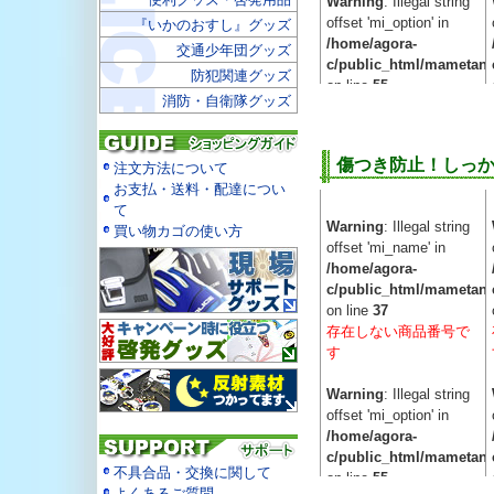
Warning
: Illegal string
offset 'mi_option' in
『いかのおすし』グッズ
/home/agora-
交通少年団グッズ
c/public_html/mametan.
防犯関連グッズ
on line
55
消防・自衛隊グッズ
Warning
: Illegal string
offset 'mi_stock' in
傷つき防止！しっ
注文方法について
/home/agora-
お支払・送料・配達につい
c/public_html/mametan.
て
on line
66
Warning
: Illegal string
買い物カゴの使い方
offset 'mi_name' in
Warning
: Illegal string
/home/agora-
offset 'mi_unit' in
c/public_html/mametan.
/home/agora-
on line
37
c/public_html/mametan.
存在しない商品番号で
on line
81
す
Warning
: Illegal string
Warning
: Illegal string
offset 'mi_unit' in
offset 'mi_option' in
/home/agora-
/home/agora-
c/public_html/mametan.
c/public_html/mametan.
on line
81
不具合品・交換に関して
on line
55
よくあるご質問