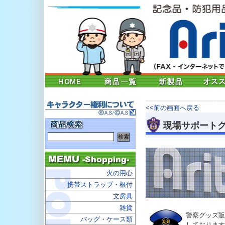
<<前の画面へ戻る
現場サポート
火の用心
携帯ストラップ・根付
文房具
雑貨
警察グッズ販
バッグ・ケース類
しております