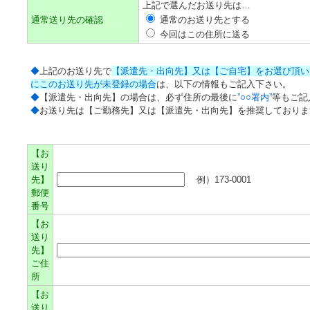
上記で選んだお送り先は…
通常送り先の確認
通常のお送り先とする
今回はこの住所に送る
◆
上記のお送り先で
【派遣先・出向先】又は【ご自宅】をお選び頂い
にこのお送り先が未登録の場合
は、以下の情報もご記入下さい。
◆
【派遣先・出向先】の場合は、必ず住所の最後に
”○○署内”
等もご記
◆
お送り先は【ご勤務先】又は【派遣先・出向先】を推奨しておりま
【お
送り
先】
例）173-0001
郵便
番号
【お
送り
先】
ご住
所
【お
送り