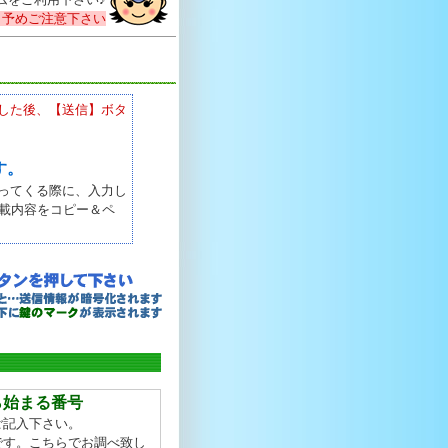
。予めご注意下さい
した後、【送信】ボタ
す。
ってくる際に、入力し
記載内容をコピー＆ペ
ら始まる番号
ご記入下さい。
です。こちらでお調べ致し