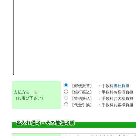
【郵便振替】 ：手数料
当社負担
支払方法
※
【銀行振込】 ：手数料お客様負担
（お選び下さい）
【警信振込】 ：手数料お客様負担
【代金引換】 ：手数料お客様負担